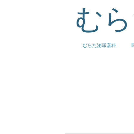
むら
むらた泌尿器科