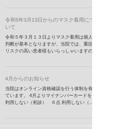
★医療情報・システム基盤整備体制充実加算
（初診時）加算１ ６点 加算２ ２点（マ
令和5年3月13日からのマスク着用につ
イナ保険証を利用した場合）...
いて
令和５年３月１３日よりマスク着用は個人の
判断が基本となりますが、当院では、重症化
リスクの高い患者様もいらっしゃいますの
で、皆様にマスク着用をお願いしておりま
す。 ご協力をよろしくお願いいたします。
4月からのお知らせ
当院はオンライン資格確認を行う体制を有し
ています。 4月よりマイナンバーカードを
利用しない（初診） ６点 利用しない（再
診） ２点（１月に1回） 利用する（初
診） ２点 利用する（再診） 0点 算定さ
せていただきます。 マイナンバーカードを